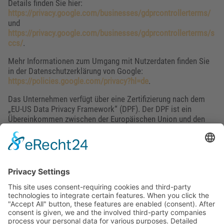
Details finden Sie hier:
https://privacy.google.com/businesses/gdprcontrollerterms/
und
https://privacy.google.com/businesses/gdprcontrollerterms/s
ccs/
.
Mehr Informationen zum Umgang mit Nutzerdaten finden Sie
in der Datenschutzerklärung von Google:
https://policies.google.com/privacy?hl=de
.
Das Unternehmen verfügt über eine Zertifizierung nach dem
„EU-US Data Privacy Framework“ (DPF). Der DPF ist ein
Übereinkommen zwischen der Europäischen Union und den
USA, der die Einhaltung europäischer Datenschutzstandards
bei Datenverarbeitungen in den USA gewährleisten soll. Jedes
nach dem DPF zertifizierte Unternehmen verpflichtet sich,
diese Datenschutzstandards einzuhalten. Weitere
Informationen hierzu erhalten Sie vom Anbieter unter
folgendem Link:
https://www.dataprivacyframework.gov/s/participant-
search/participant-detail?
contact=true&id=a2zt000000001L5AAI&status=Active